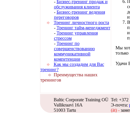
П
-
Бизнес-тренинг продаж и
с
обслуживания клиента
д
-
Бизнес-тренинг ведения
и
переговоров
В
Тренинг личностного роста
п
-
Тренинг тайм-менеджмент
и
-
Тренинг управления
п
стрессом
-
Тренинг по
Мы хот
совершенствованию
только 
коммуникативной
компетенции
Удачи 
Как мы создадим для Вас
тренинг?
Преимущества наших
тренингов
Baltic Corporate Training OÜ
Tel: +372
Vallikraavi 16A
Э-почта:
51003 Tartu
(ät) -
заме