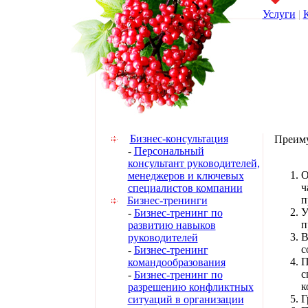
Услуги
|
Бизнес-консультация
Преиму
-
Персональный
консультант руководителей,
О
менеджеров и ключевых
ч
специалистов компании
п
Бизнес-тренинги
У
-
Бизнес-тренинг по
п
развитию навыков
В
руководителей
с
-
Бизнес-тренинг
П
командообразования
с
-
Бизнес-тренинг по
к
разрешению конфликтных
Г
ситуаций в организации